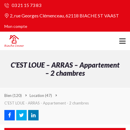
03 21 15 73 83
2, rue Georges Clémenceau, 62118 BIACHE ST VAAST
Mon compte
C’EST LOUE – ARRAS – Appartement
– 2 chambres
Bien
(120)
Location
(47)
C'EST LOUE - ARRAS - Appartement - 2 chambres