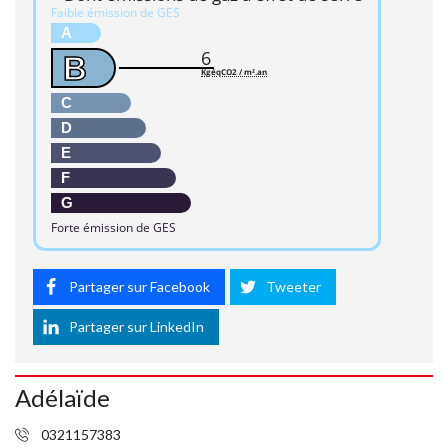
Faible émission de GES
A
6
B
KgéqCO2 / m².an
C
D
E
F
G
Forte émission de GES
Partager sur Facebook
Tweeter
Partager sur LinkedIn
Adélaïde
0321157383