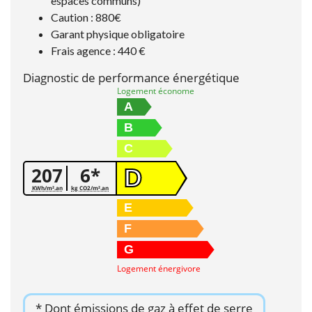
espaces communs)
Caution : 880€
Garant physique obligatoire
Frais agence : 440 €
Diagnostic de performance énergétique
Logement économe
A
B
C
207
6*
D
KWh/m².an
kg CO2/m².an
E
F
G
Logement énergivore
* Dont émissions de gaz à effet de serre