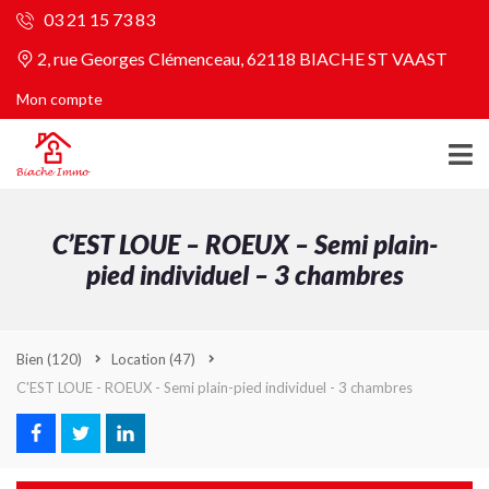
03 21 15 73 83
2, rue Georges Clémenceau, 62118 BIACHE ST VAAST
Mon compte
C’EST LOUE – ROEUX – Semi plain-
pied individuel – 3 chambres
Bien
(120)
Location
(47)
C'EST LOUE - ROEUX - Semi plain-pied individuel - 3 chambres