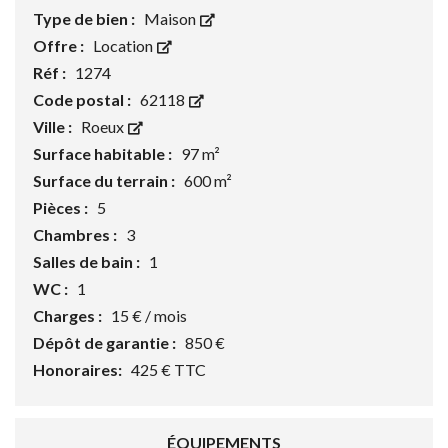
Type de bien :
Maison
Offre :
Location
Réf :
1274
Code postal :
62118
Ville :
Roeux
Surface habitable :
97 m²
Surface du terrain :
600 m²
Pièces :
5
Chambres :
3
Salles de bain :
1
WC :
1
Charges :
15 € / mois
Dépôt de garantie :
850 €
Honoraires:
425 € TTC
ÉQUIPEMENTS