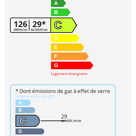
A
B
126
29*
C
KWh/m².an
kg CO2/m².an
D
E
F
G
Logement énergivore
* Dont émissions de gaz à effet de serre
Faible émission de GES
A
B
29
C
KgéqCO2 / m².an
D