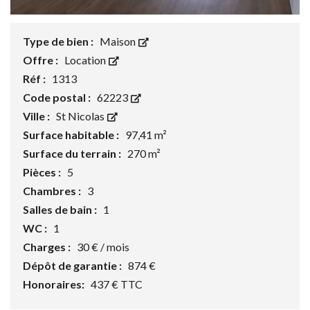
Type de bien :
Maison
Offre :
Location
Réf :
1313
Code postal :
62223
Ville :
St Nicolas
Surface habitable :
97,41 m²
Surface du terrain :
270 m²
Pièces :
5
Chambres :
3
Salles de bain :
1
WC :
1
Charges :
30 € / mois
Dépôt de garantie :
874 €
Honoraires:
437 € TTC