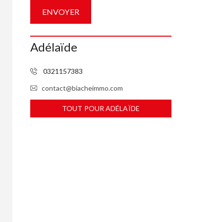
Adélaïde
0321157383
contact@biacheimmo.com
TOUT POUR ADÉLAÏDE