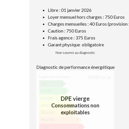
Libre : 01 janvier 2026
Loyer mensuel hors charges : 750 Euros
Charges mensuelles : 40 Euros (provision
Caution : 750 Euros
Frais agence : 375 Euros
Garant physique obligatoire
Non soumis au diagnostic
Diagnostic de performance énergétique
D
Logement économe
KWhEP / m².an
I
A
≤ 50
A
G
51 à 90
B
N
DPE vierge
91 à 150
C
O
Consommations non
151 à 230
D
S
exploitables
T
231 à 330
E
I
331 à 450
F
C
> 450
G