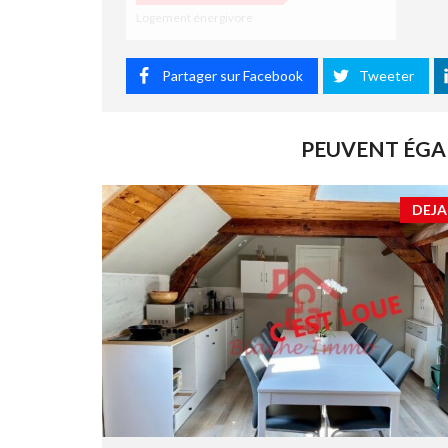
D
Logement énergivore
E
P
E
Partager sur Facebook
Tweeter
R
F
O
R
PEUVENT ÉGA
M
A
N
DEJA
C
E
É
N
E
R
G
É
T
I
Q
U