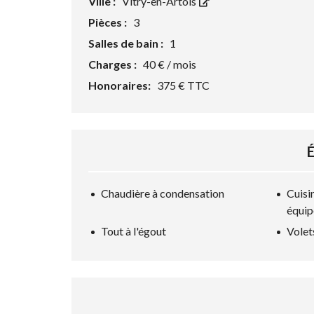
Ville :
Vitry-en-Artois
Pièces :
3
Salles de bain :
1
Charges :
40 € / mois
Honoraires:
375 € TTC
Chaudière à condensation
Cuisi
équip
Tout à l'égout
Volet