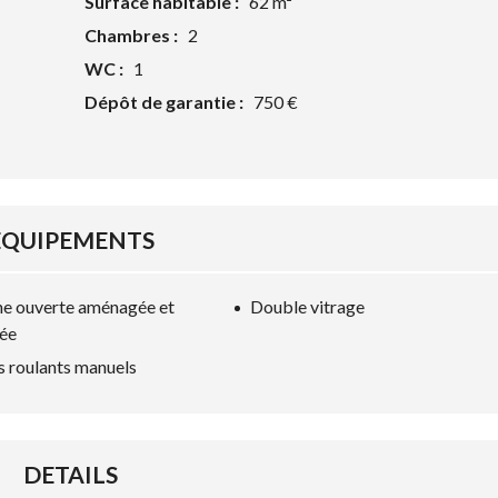
Surface habitable :
62 m²
Chambres :
2
WC :
1
Dépôt de garantie :
750 €
ÉQUIPEMENTS
ne ouverte aménagée et
Double vitrage
ée
s roulants manuels
DETAILS