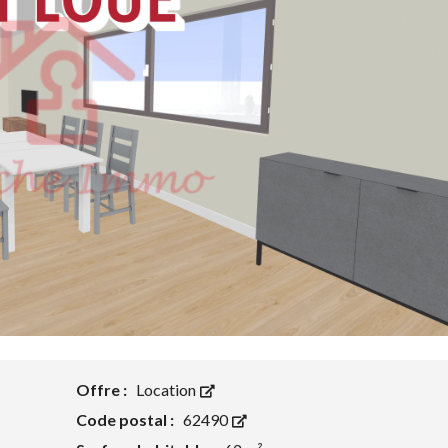
A
R
I
E
S
O
N
A
À
P
L
P
O
A
U
R
E
T
R
E
M
E
N
T
À
L
O
U
E
R
Offre :
Location
Code postal :
62490