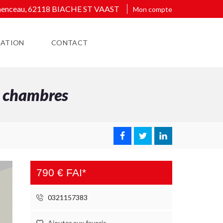
émenceau, 62118 BIACHE ST VAAST
Mon compte
MATION
CONTACT
 chambres
790 € FAI*
0321157383
Ajouter aux favoris