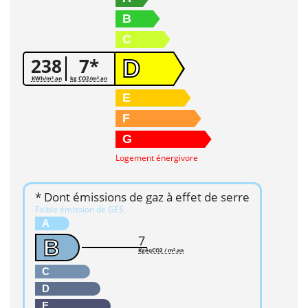
B
C
238
7*
D
KWh/m².an
kg CO2/m².an
E
F
G
Logement énergivore
* Dont émissions de gaz à effet de serre
Faible émission de GES
A
7
B
KgéqCO2 / m².an
C
D
E