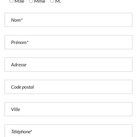
Mlle
Mme
M.