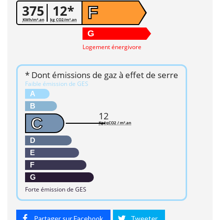
375
12*
F
KWh/m².an
kg CO2/m².an
G
Logement énergivore
* Dont émissions de gaz à effet de serre
Faible émission de GES
A
B
12
C
KgéqCO2 / m².an
D
E
F
G
Forte émission de GES
Partager sur Facebook
Tweeter