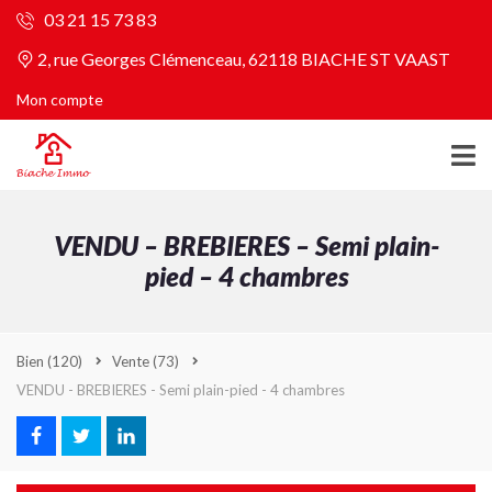
03 21 15 73 83
2, rue Georges Clémenceau, 62118 BIACHE ST VAAST
Mon compte
VENDU – BREBIERES – Semi plain-
pied – 4 chambres
Bien
(120)
Vente
(73)
VENDU - BREBIERES - Semi plain-pied - 4 chambres