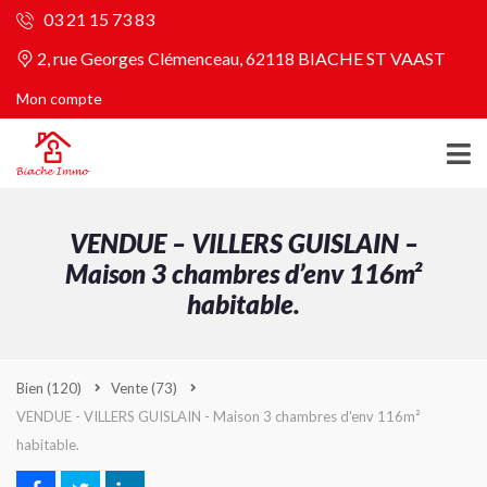
03 21 15 73 83
2, rue Georges Clémenceau, 62118 BIACHE ST VAAST
Mon compte
VENDUE – VILLERS GUISLAIN –
Maison 3 chambres d’env 116m²
habitable.
Bien
(120)
Vente
(73)
VENDUE - VILLERS GUISLAIN - Maison 3 chambres d'env 116m²
habitable.