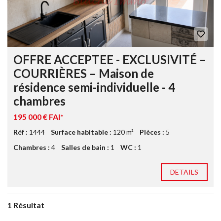
OFFRE ACCEPTEE - EXCLUSIVITÉ –
COURRIÈRES – Maison de
résidence semi-individuelle - 4
chambres
195 000 € FAI*
Réf :
1444
Surface habitable :
120 m²
Pièces :
5
Chambres :
4
Salles de bain :
1
WC :
1
DETAILS
1 Résultat