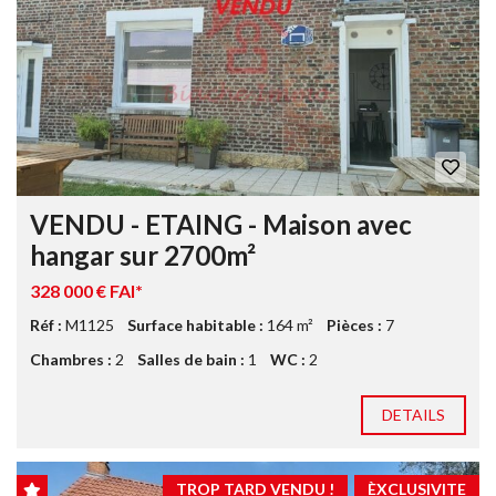
VENDU - ETAING - Maison avec
hangar sur 2700m²
328 000 € FAI*
Réf :
M1125
Surface habitable :
164 m²
Pièces :
7
Chambres :
2
Salles de bain :
1
WC :
2
DETAILS
TROP TARD VENDU !
ÈXCLUSIVITE