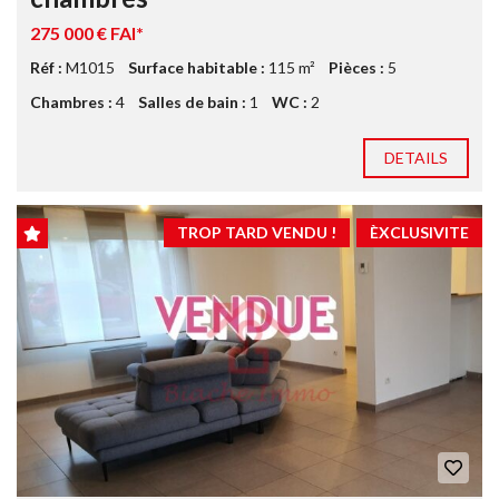
275 000 € FAI*
Réf :
M1015
Surface habitable :
115 m²
Pièces :
5
Chambres :
4
Salles de bain :
1
WC :
2
DETAILS
TROP TARD VENDU !
ÈXCLUSIVITE