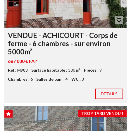
VENDUE - ACHICOURT - Corps de
ferme - 6 chambres - sur environ
5000m²
687 000 € FAI*
Réf :
M983
Surface habitable :
300 m²
Pièces :
9
Chambres :
6
Salles de bain :
4
WC :
3
DETAILS
TROP TARD VENDU !