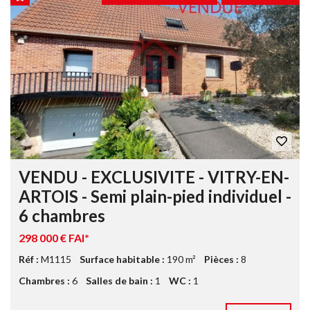
VENDU - EXCLUSIVITE - VITRY-EN-
ARTOIS - Semi plain-pied individuel -
6 chambres
298 000 € FAI*
Réf :
M1115
Surface habitable :
190 m²
Pièces :
8
Chambres :
6
Salles de bain :
1
WC :
1