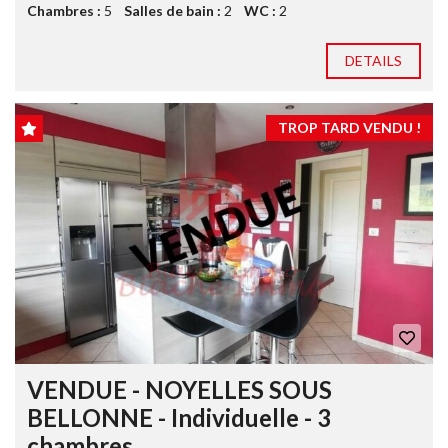
Chambres :
5
Salles de bain :
2
WC :
2
DETAILS
TROP TARD VENDU !
VENDUE - NOYELLES SOUS
BELLONNE - Individuelle - 3
chambres