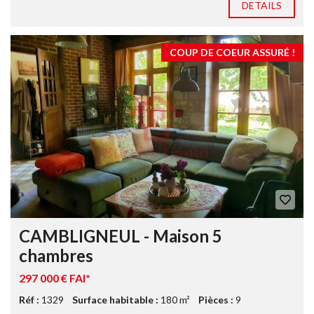
DETAILS
COUP DE COEUR ASSURÉ !
CAMBLIGNEUL - Maison 5
chambres
297 000 € FAI*
Réf :
1329
Surface habitable :
180 m²
Pièces :
9