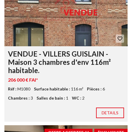
VENDUE - VILLERS GUISLAIN -
Maison 3 chambres d'env 116m²
habitable.
206 000 € FAI*
Réf :
M1080
Surface habitable :
116 m²
Pièces :
6
Chambres :
3
Salles de bain :
1
WC :
2
DETAILS