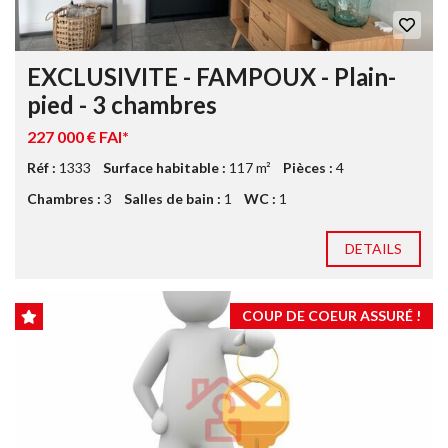
EXCLUSIVITE - FAMPOUX - Plain-
pied - 3 chambres
227 000 € FAI*
Réf :
1333
Surface habitable :
117 m²
Pièces :
4
Chambres :
3
Salles de bain :
1
WC :
1
DETAILS
COUP DE COEUR ASSURÉ !