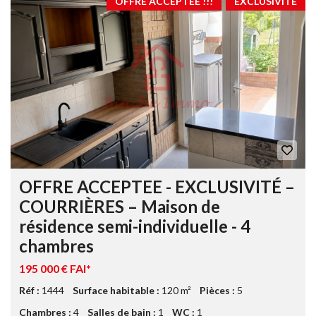
OFFRE ACCEPTEE !!!
ÈXCLUSIVITE
OFFRE ACCEPTEE - EXCLUSIVITÉ –
COURRIÈRES – Maison de
résidence semi-individuelle - 4
chambres
195 000 € FAI*
Réf :
1444
Surface habitable :
120 m²
Pièces :
5
Chambres :
4
Salles de bain :
1
WC :
1