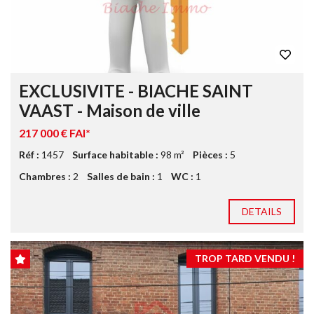
EXCLUSIVITE - BIACHE SAINT
VAAST - Maison de ville
217 000 € FAI*
Réf :
1457
Surface habitable :
98 m²
Pièces :
5
Chambres :
2
Salles de bain :
1
WC :
1
DETAILS
TROP TARD VENDU !