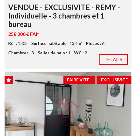
VENDUE - EXCLUSIVITE - REMY -
Individuelle - 3 chambres et 1
bureau
258 000 € FAI*
Réf :
1302
Surface habitable :
133 m²
Pièces :
6
Chambres :
3
Salles de bain :
1
WC :
2
DETAILS
FAIRE VITE !
ÈXCLUSIVITE