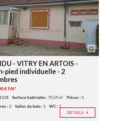
DU - VITRY EN ARTOIS -
n-pied individuelle - 2
mbres
0 € FAI*
1238
Surface habitable :
75,59 m²
Pièces :
5
es :
2
Salles de bain :
1
WC :
1
DETAILS