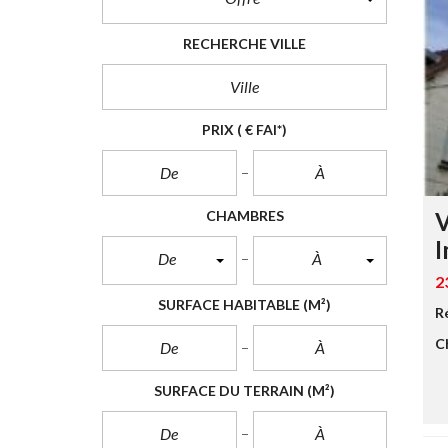
RECHERCHE VILLE
PRIX
( € FAI*)
CHAMBRES
I
De
À
2
SURFACE HABITABLE
(M²)
Ré
C
SURFACE DU TERRAIN
(M²)