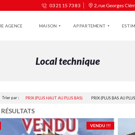
03 21 15 73 83
2, rue Georges Cl
RE AGENCE
MAISON
APPARTEMENT
ESTI
Local technique
M
A
A
P
I
P
S
A
O
R
N
T
À
E
V
M
Trier par :
PRIX (PLUS HAUT AU PLUS BAS)
PRIX (PLUS BAS AU PLU
E
E
N
N
 RÉSULTATS
D
T
R
À
E
V
E
VENDU !!!
N
M
D