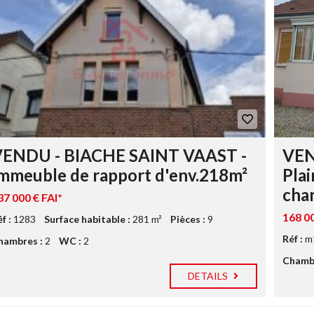
A
R
I
E
S
O
N
A
À
P
L
P
O
A
U
R
E
T
R
E
M
E
VENDU - BIACHE SAINT VAAST -
VEN
N
T
mmeuble de rapport d'env.218m²
Plai
À
cha
L
37 000 € FAI*
O
U
168 00
f :
1283
Surface habitable :
281 m²
Pièces :
9
E
Réf :
m
R
hambres :
2
WC :
2
Chambr
DETAILS