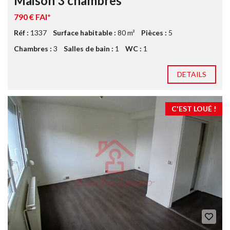
Maison 3 chambres
790 € FAI*
Réf :
1337
Surface habitable :
80 m²
Pièces :
5
Chambres :
3
Salles de bain :
1
WC :
1
DETAILS
C'EST LOUÉ !