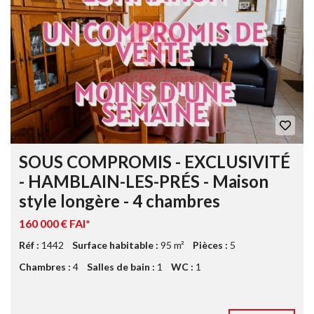
SOUS COMPROMIS - EXCLUSIVITÉ
- HAMBLAIN-LES-PRÉS - Maison
style longère - 4 chambres
160 000 € FAI*
Réf :
1442
Surface habitable :
95 m²
Pièces :
5
Chambres :
4
Salles de bain :
1
WC :
1