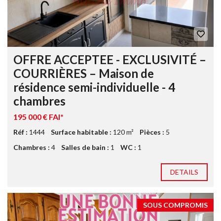
OFFRE ACCEPTEE - EXCLUSIVITÉ –
COURRIÈRES – Maison de
résidence semi-individuelle - 4
chambres
195 000 € FAI*
Réf :
1444
Surface habitable :
120 m²
Pièces :
5
Chambres :
4
Salles de bain :
1
WC :
1
DETAILS
SOUS COMPROMIS