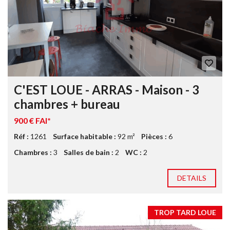
C'EST LOUE - ARRAS - Maison - 3
chambres + bureau
900 € FAI*
Réf :
1261
Surface habitable :
92 m²
Pièces :
6
Chambres :
3
Salles de bain :
2
WC :
2
DETAILS
TROP TARD LOUE