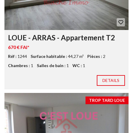
LOUE - ARRAS - Appartement T2
670 € FAI*
Réf :
1244
Surface habitable :
44,27 m²
Pièces :
2
Chambres :
1
Salles de bain :
1
WC :
1
DETAILS
TROP TARD LOUE