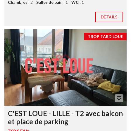
Chambres :
2
Salles de bain :
1
WC :
1
DETAILS
TROP TARD LOUE
C'EST LOUE - LILLE - T2 avec balcon
et place de parking
760 € FAI*