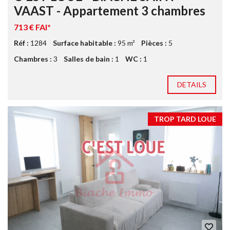
VAAST - Appartement 3 chambres
713 € FAI*
Réf :
1284
Surface habitable :
95 m²
Pièces :
5
Chambres :
3
Salles de bain :
1
WC :
1
DETAILS
TROP TARD LOUE