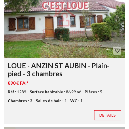
LOUE - ANZIN ST AUBIN - Plain-
pied - 3 chambres
890 € FAI*
Réf :
1289
Surface habitable :
86,99 m²
Pièces :
5
Chambres :
3
Salles de bain :
1
WC :
1
DETAILS