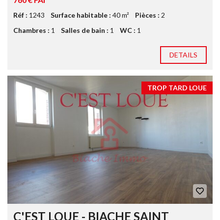
Réf :
1243
Surface habitable :
40 m²
Pièces :
2
Chambres :
1
Salles de bain :
1
WC :
1
DETAILS
TROP TARD LOUE
C'EST LOUE - BIACHE SAINT