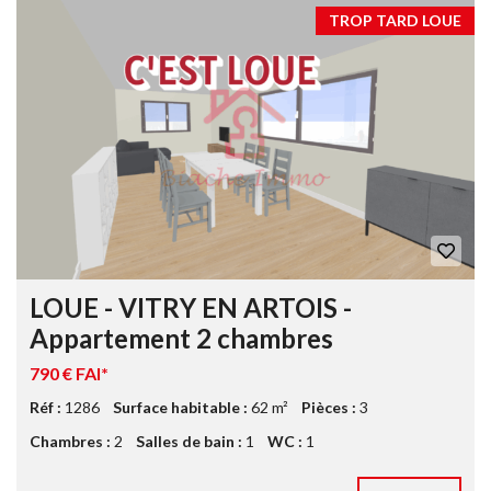
TROP TARD LOUE
LOUE - VITRY EN ARTOIS -
Appartement 2 chambres
790 € FAI*
Réf :
1286
Surface habitable :
62 m²
Pièces :
3
Chambres :
2
Salles de bain :
1
WC :
1