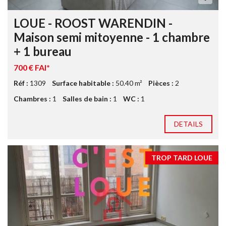
LOUE - ROOST WARENDIN -
Maison semi mitoyenne - 1 chambre
+ 1 bureau
700 € FAI*
Réf :
1309
Surface habitable :
50.40 m²
Pièces :
2
Chambres :
1
Salles de bain :
1
WC :
1
DETAILS
TROP TARD LOUE