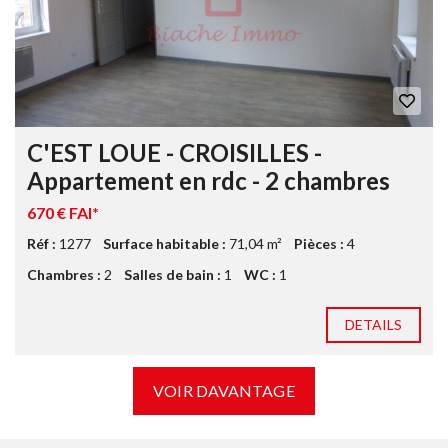
C'EST LOUE - CROISILLES -
Appartement en rdc - 2 chambres
670 € FAI*
Réf :
1277
Surface habitable :
71,04 m²
Pièces :
4
Chambres :
2
Salles de bain :
1
WC :
1
DETAILS
VOIR DAVANTAGE