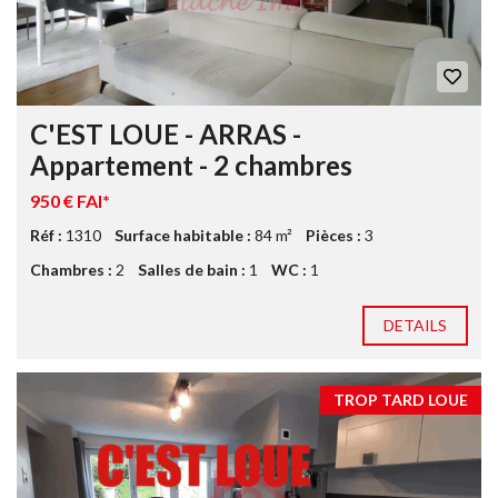
C'EST LOUE - ARRAS -
Appartement - 2 chambres
950 € FAI*
Réf :
1310
Surface habitable :
84 m²
Pièces :
3
Chambres :
2
Salles de bain :
1
WC :
1
DETAILS
TROP TARD LOUE