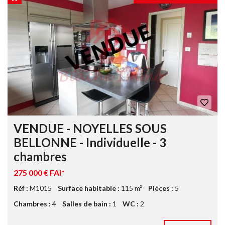
VENDUE - NOYELLES SOUS
BELLONNE - Individuelle - 3
chambres
275 000 € FAI*
Réf :
M1015
Surface habitable :
115 m²
Pièces :
5
Chambres :
4
Salles de bain :
1
WC :
2