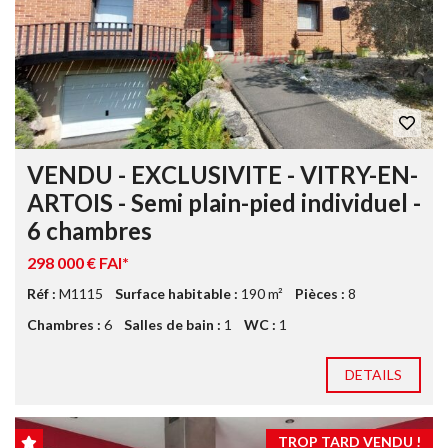
VENDU - EXCLUSIVITE - VITRY-EN-
ARTOIS - Semi plain-pied individuel -
6 chambres
298 000 € FAI*
Réf :
M1115
Surface habitable :
190 m²
Pièces :
8
Chambres :
6
Salles de bain :
1
WC :
1
DETAILS
TROP TARD VENDU !