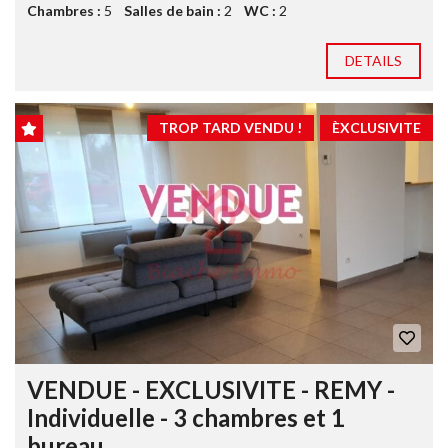
Chambres :
5
Salles de bain :
2
WC :
2
DETAILS
TROP TARD VENDU !
ÈXCLUSIVITE
VENDUE - EXCLUSIVITE - REMY -
Individuelle - 3 chambres et 1
bureau