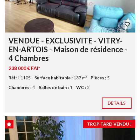
VENDUE - EXCLUSIVITE - VITRY-
EN-ARTOIS - Maison de résidence -
4 Chambres
238 000 € FAI*
Réf :
L1105
Surface habitable :
137 m²
Pièces :
5
Chambres :
4
Salles de bain :
1
WC :
2
DETAILS
TROP TARD VENDU !