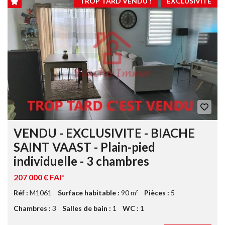
TROP TARD VENDU !
ÈXCLUSIVITE
VENDU - EXCLUSIVITE - BIACHE
SAINT VAAST - Plain-pied
individuelle - 3 chambres
207 000 € FAI*
Réf :
M1061
Surface habitable :
90 m²
Pièces :
5
Chambres :
3
Salles de bain :
1
WC :
1