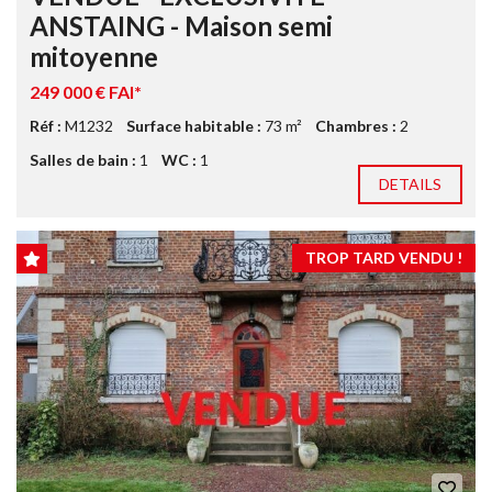
ANSTAING - Maison semi
mitoyenne
249 000 € FAI*
Réf :
M1232
Surface habitable :
73 m²
Chambres :
2
Salles de bain :
1
WC :
1
DETAILS
TROP TARD VENDU !