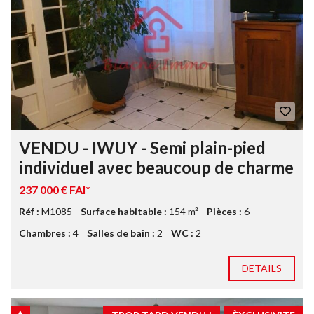
VENDU - IWUY - Semi plain-pied
individuel avec beaucoup de charme
237 000 € FAI*
Réf :
M1085
Surface habitable :
154 m²
Pièces :
6
Chambres :
4
Salles de bain :
2
WC :
2
DETAILS