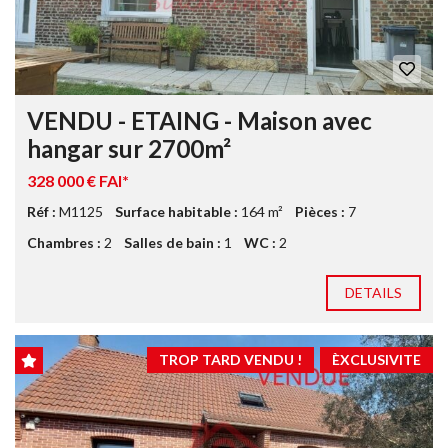
VENDU - ETAING - Maison avec
hangar sur 2700m²
328 000 € FAI*
Réf :
M1125
Surface habitable :
164 m²
Pièces :
7
Chambres :
2
Salles de bain :
1
WC :
2
DETAILS
TROP TARD VENDU !
ÈXCLUSIVITE