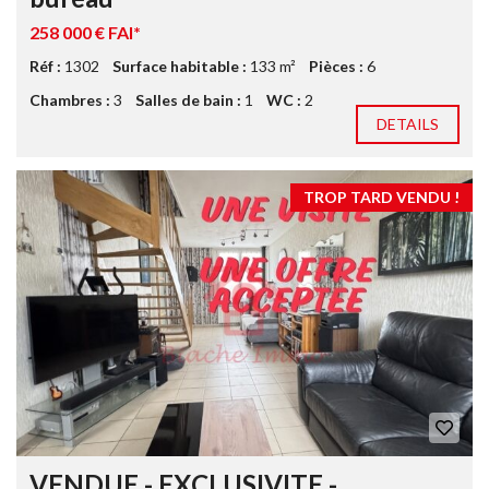
258 000 € FAI*
Réf :
1302
Surface habitable :
133 m²
Pièces :
6
Chambres :
3
Salles de bain :
1
WC :
2
DETAILS
TROP TARD VENDU !
VENDUE - EXCLUSIVITE -