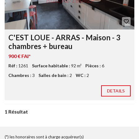
C'EST LOUE - ARRAS - Maison - 3
chambres + bureau
900 € FAI*
Réf :
1261
Surface habitable :
92 m²
Pièces :
6
Chambres :
3
Salles de bain :
2
WC :
2
DETAILS
1 Résultat
(*) les honoraires sont à charge acquéreur(s)