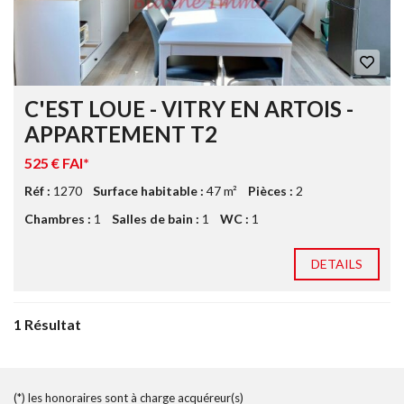
C'EST LOUE - VITRY EN ARTOIS -
APPARTEMENT T2
525 € FAI*
Réf :
1270
Surface habitable :
47 m²
Pièces :
2
Chambres :
1
Salles de bain :
1
WC :
1
DETAILS
1 Résultat
(*) les honoraires sont à charge acquéreur(s)