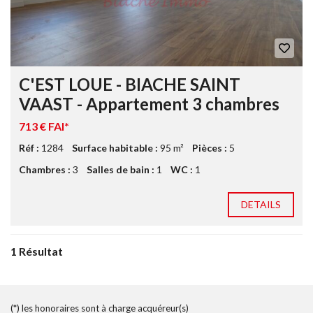
C'EST LOUE - BIACHE SAINT
VAAST - Appartement 3 chambres
713 € FAI*
Réf :
1284
Surface habitable :
95 m²
Pièces :
5
Chambres :
3
Salles de bain :
1
WC :
1
DETAILS
1 Résultat
(*) les honoraires sont à charge acquéreur(s)