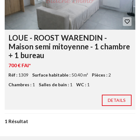
LOUE - ROOST WARENDIN -
Maison semi mitoyenne - 1 chambre
+ 1 bureau
700 € FAI*
Réf :
1309
Surface habitable :
50.40 m²
Pièces :
2
Chambres :
1
Salles de bain :
1
WC :
1
DETAILS
1 Résultat