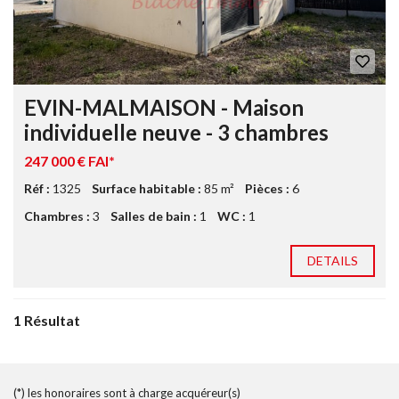
EVIN-MALMAISON - Maison
individuelle neuve - 3 chambres
247 000 € FAI*
Réf :
1325
Surface habitable :
85 m²
Pièces :
6
Chambres :
3
Salles de bain :
1
WC :
1
DETAILS
1 Résultat
(*) les honoraires sont à charge acquéreur(s)