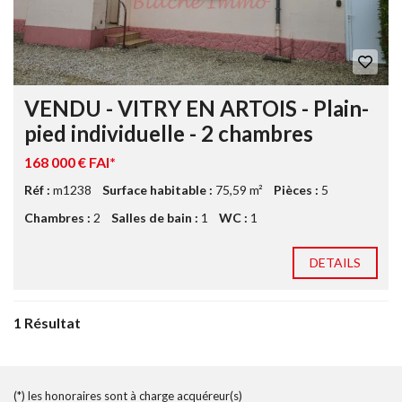
VENDU - VITRY EN ARTOIS - Plain-
pied individuelle - 2 chambres
168 000 € FAI*
Réf :
m1238
Surface habitable :
75,59 m²
Pièces :
5
Chambres :
2
Salles de bain :
1
WC :
1
DETAILS
1 Résultat
(*) les honoraires sont à charge acquéreur(s)