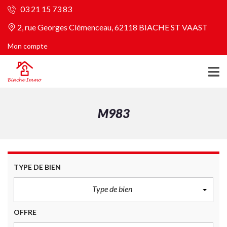
03 21 15 73 83
2, rue Georges Clémenceau, 62118 BIACHE ST VAAST
Mon compte
M983
TYPE DE BIEN
Type de bien
OFFRE