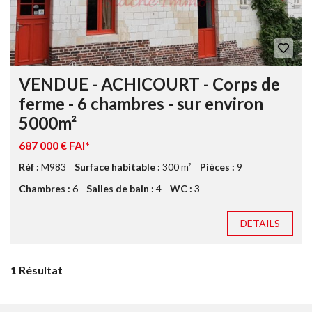
VENDUE - ACHICOURT - Corps de
ferme - 6 chambres - sur environ
5000m²
687 000 € FAI*
Réf :
M983
Surface habitable :
300 m²
Pièces :
9
Chambres :
6
Salles de bain :
4
WC :
3
DETAILS
1 Résultat