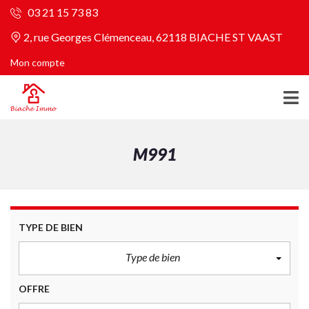
03 21 15 73 83
2, rue Georges Clémenceau, 62118 BIACHE ST VAAST
Mon compte
M991
TYPE DE BIEN
Type de bien
OFFRE