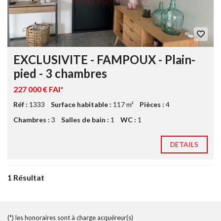
EXCLUSIVITE - FAMPOUX - Plain-
pied - 3 chambres
227 000 € FAI*
Réf :
1333
Surface habitable :
117 m²
Pièces :
4
Chambres :
3
Salles de bain :
1
WC :
1
DETAILS
1 Résultat
(*) les honoraires sont à charge acquéreur(s)