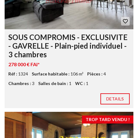
SOUS COMPROMIS - EXCLUSIVITE
- GAVRELLE - Plain-pied individuel -
3 chambres
278 000 € FAI*
Réf :
1324
Surface habitable :
106 m²
Pièces :
4
Chambres :
3
Salles de bain :
1
WC :
1
DETAILS
TROP TARD VENDU !