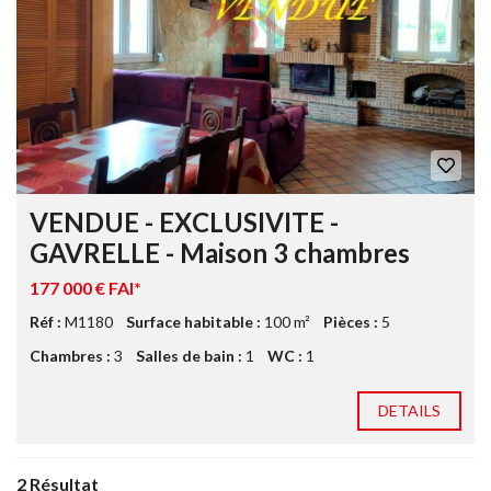
VENDUE - EXCLUSIVITE -
GAVRELLE - Maison 3 chambres
177 000 € FAI*
Réf :
M1180
Surface habitable :
100 m²
Pièces :
5
Chambres :
3
Salles de bain :
1
WC :
1
DETAILS
2 Résultat