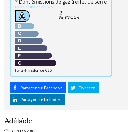
* Dont émissions de gaz à effet de serre
Faible émission de GES
2
A
KgéqCO2 / m².an
B
C
D
E
F
G
Forte émission de GES
Partager sur Facebook
Tweeter
Partager sur LinkedIn
Adélaïde
0321157383