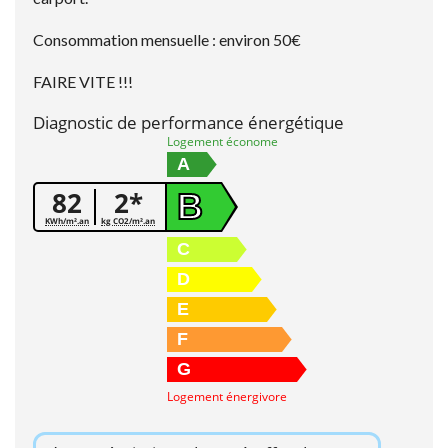
Consommation mensuelle : environ 50€
FAIRE VITE !!!
Diagnostic de performance énergétique
Logement économe
A
82
2*
B
KWh/m².an
kg CO2/m².an
C
D
E
F
G
Logement énergivore